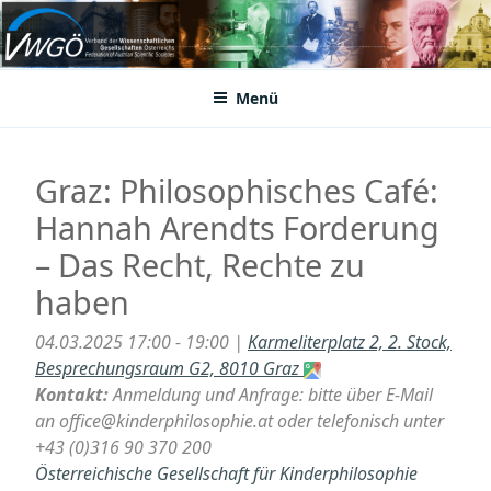
Zum
Inhalt
VWGÖ
Federation of Austrian Scientific Societies
springen
Menü
Graz: Philosophisches Café:
Hannah Arendts Forderung
– Das Recht, Rechte zu
haben
04.03.2025 17:00 - 19:00 |
Karmeliterplatz 2, 2. Stock,
Besprechungsraum G2, 8010 Graz
Kontakt:
Anmeldung und Anfrage: bitte über E-Mail
an office@kinderphilosophie.at oder telefonisch unter
+43 (0)316 90 370 200
Österreichische Gesellschaft für Kinderphilosophie