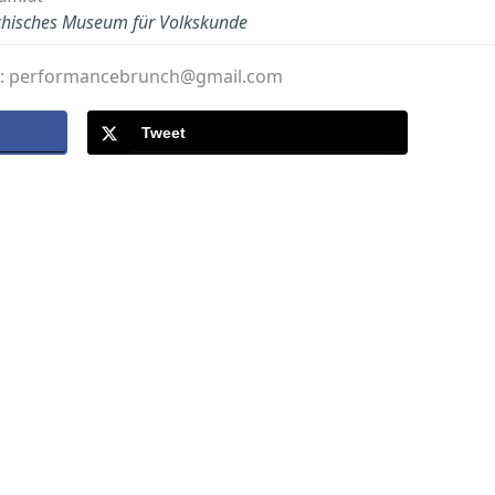
ichisches Museum für Volkskunde
r: performancebrunch@gmail.com
Tweet