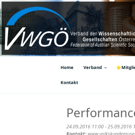
Zum
Inhalt
springen
VWGÖ
Federation of Austrian Scientif
Home
Verband
⭐Mitglie
Kontakt
Performance
24.09.2016 11:00 - 25.09.2016 
Kontakt:
www.volkskundemuse