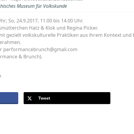
ichisches Museum für Volkskunde
Uhr; So, 24.9.2017, 11.00 bis 14.00 Uhr.
ßmütterchen Hatz & Klok und Regina Picker.
gezielt volkskulturelle Praktiken aus ihrem Kontext und b
cerahmen.
ter performancebrunch@gmail.com
rformance & Brunch).
n
Tweet