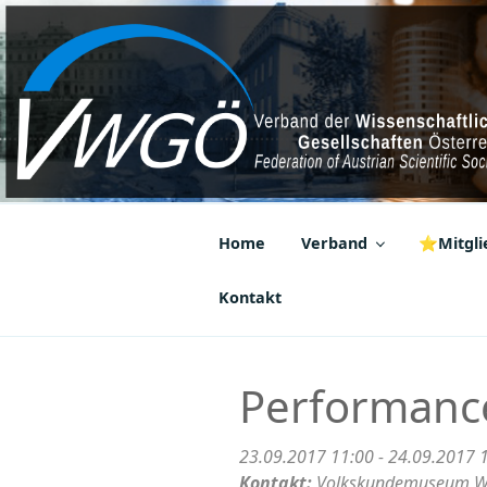
Zum
Inhalt
springen
VWGÖ
Federation of Austrian Scientif
Home
Verband
⭐Mitglie
Kontakt
Performance
23.09.2017 11:00 - 24.09.2017 
Kontakt:
Volkskundemuseum Wi