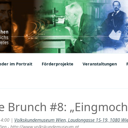
ic Societies
der im Portrait
Förderprojekte
Veranstaltungen
 Brunch #8: „Eingmoch
14:00 |
Volkskundemuseum Wien, Laudongasse 15-19, 1080 Wi
en - http://www.volkskundemuseum.at