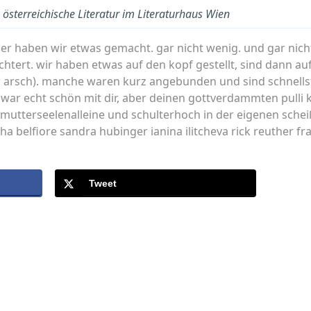
österreichische Literatur im Literaturhaus Wien
hier haben wir etwas gemacht. gar nicht wenig. und gar nicht
ert. wir haben etwas auf den kopf gestellt, sind dann auf
r arsch). manche waren kurz angebunden und sind schnell
ar echt schön mit dir, aber deinen gottverdammten pulli k
 mutterseelenalleine und schulterhoch in der eigenen scheiß
 belfiore sandra hubinger ianina ilitcheva rick reuther fra
Tweet