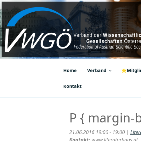
Zum
Inhalt
springen
VWGÖ
Federation of Austrian Scientif
Home
Verband
⭐Mitglie
Kontakt
P { margin-
21.06.2016 19:00 - 19:00 |
Lite
Kontakt:
www.literaturhaus.at