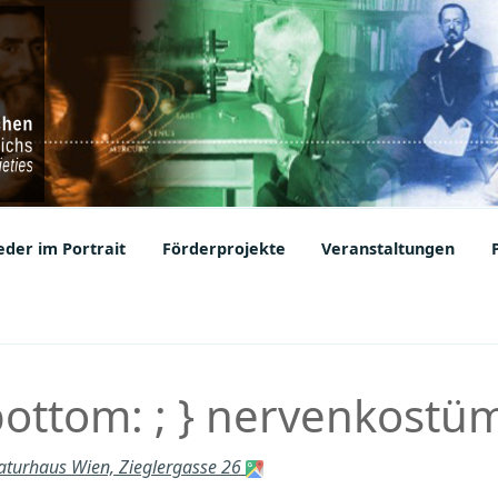
ic Societies
der im Portrait
Förderprojekte
Veranstaltungen
bottom: ; } nervenkostü
raturhaus Wien, Zieglergasse 26