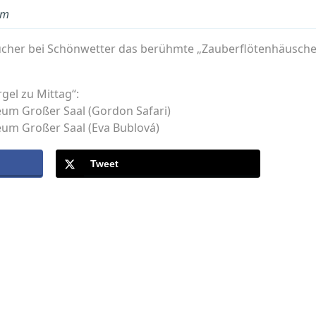
um
ucher bei Schönwetter das berühmte „Zauberflötenhäusche
gel zu Mittag“:
eum Großer Saal (Gordon Safari)
eum Großer Saal (Eva Bublová)
Tweet