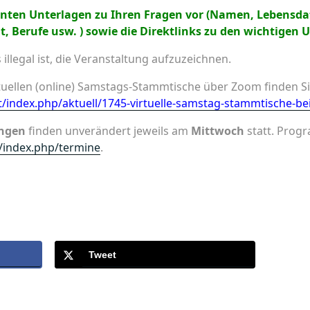
evanten Unterlagen zu Ihren Fragen vor (Namen, Lebensd
, Berufe usw. ) sowie die Direktlinks zu den wichtigen 
 illegal ist, die Veranstaltung aufzuzeichnen.
tuellen (online) Samstags-Stammtische über Zoom finden Si
t/index.php/aktuell/1745-virtuelle-samstag-stammtische-bei
ungen
finden unverändert jeweils am
Mittwoch
statt. Prog
t/index.php/termine
.
Tweet