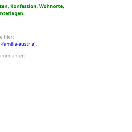
aten, Konfession, Wohnorte,
Unterlagen.
e hier:
-familia-austria
).
ramm unter: