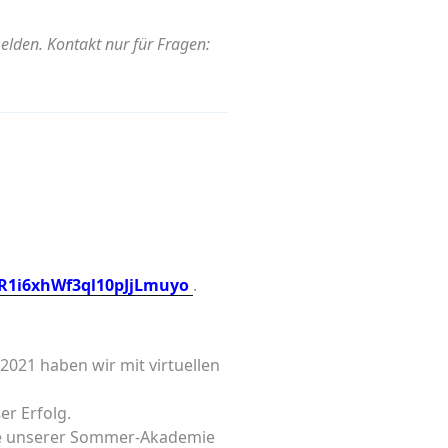
den. Kontakt nur für Fragen:
YR1i6xhWf3ql10pJjLmuyo
.
021 haben wir mit virtuellen
r Erfolg.
äge unserer Sommer-Akademie