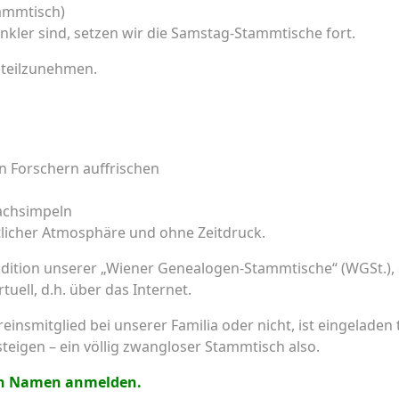
tammtisch)
kler sind, setzen wir die Samstag-Stammtische fort.
n teilzunehmen.
n Forschern auffrischen
achsimpeln
ütlicher Atmosphäre und ohne Zeitdruck.
radition unserer „Wiener Genealogen-Stammtische“ (WGSt.),
uell, d.h. über das Internet.
reinsmitglied bei unserer Familia oder nicht, ist eingelade
steigen – ein völlig zwangloser Stammtisch also.
len Namen anmelden.