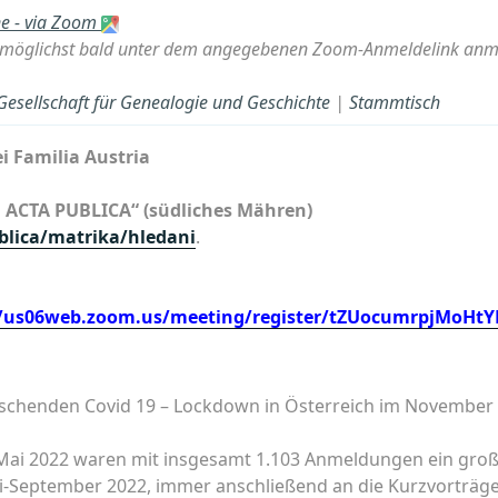
ne - via Zoom
öglichst bald unter dem angegebenen Zoom-Anmeldelink anmel
 Gesellschaft für Genealogie und Geschichte
|
Stammtisch
 Familia Austria
l ACTA PUBLICA“ (südliches Mähren)
blica/matrika/hledani
.
//us06web.zoom.us/meeting/register/tZUocumrpjMoHt
schenden Covid 19 – Lockdown in Österreich im November 2
Mai 2022 waren mit insgesamt 1.103 Anmeldungen ein große
uni-September 2022, immer anschließend an die Kurzvortr