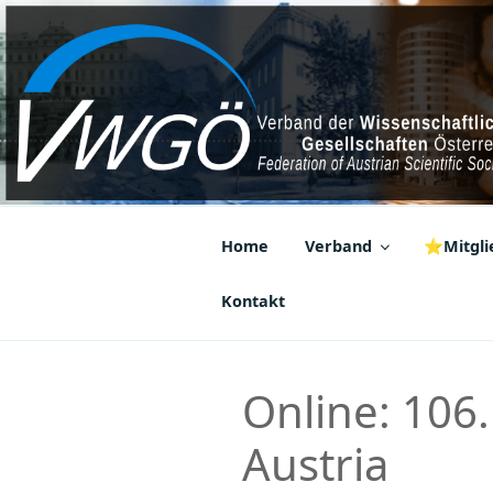
Zum
Inhalt
springen
VWGÖ
Federation of Austrian Scientif
Home
Verband
⭐Mitglie
Kontakt
Online: 106
Austria