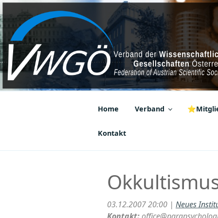
Zum
Inhalt
springen
VWGÖ
Federation of Austrian Scientif
Home
Verband
⭐Mitglie
Kontakt
Okkultismus
03.12.2007 20:00 |
Neues Instit
Kontakt:
office@parapsychologi