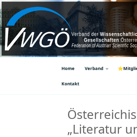
Zum
Inhalt
springen
VWGÖ
Federation of Austrian Scientif
Home
Verband
⭐Mitglie
Kontakt
Österreichis
„Literatur 