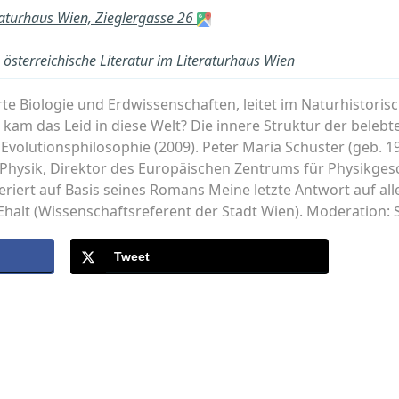
raturhaus Wien, Zieglergasse 26
österreichische Literatur im Literaturhaus Wien
erte Biologie und Erdwissenschaften, leitet im Naturhistor
 kam das Leid in diese Welt? Die innere Struktur der beleb
Evolutionsphilosophie (2009). Peter Maria Schuster (geb. 1
Physik, Direktor des Europäischen Zentrums für Physikges
feriert auf Basis seines Romans Meine letzte Antwort auf al
Ehalt (Wissenschaftsreferent der Stadt Wien). Moderation: S
Tweet