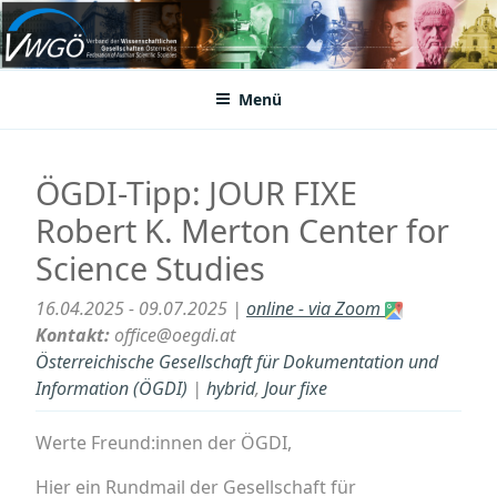
Zum
Inhalt
VWGÖ
Federation of Austrian Scientific Societies
springen
Menü
ÖGDI-Tipp: JOUR FIXE
Robert K. Merton Center for
Science Studies
16.04.2025 - 09.07.2025 |
online - via Zoom
Kontakt:
office@oegdi.at
Österreichische Gesellschaft für Dokumentation und
Information (ÖGDI)
|
hybrid
,
Jour fixe
Werte Freund:innen der ÖGDI,
Hier ein Rundmail der Gesellschaft für