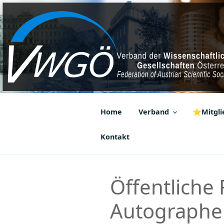
Zum
Inhalt
springen
VWGÖ
Federation of Austrian Scientif
Home
Verband
⭐Mitglie
Kontakt
Öffentliche
Autographe