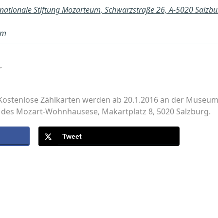
rnationale Stiftung Mozarteum, Schwarzstraße 26, A-5020 Salzb
um
r
Kostenlose Zählkarten werden ab 20.1.2016 an der Museum
 des Mozart-Wohnhausese, Makartplatz 8, 5020 Salzburg.
Tweet