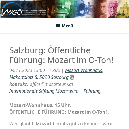
Zum
Inhalt
VWGÖ
Federation of Austrian Scientific Societies
springen
Menü
Salzburg: Öffentliche
Führung: Mozart im O-Ton!
04.11.2023 15:00 - 16:00 |
Mozart-Wohnhaus,
Makartplatz 8, 5020 Salzburg
Kontakt:
office@mozarteum.at
Internationale Stiftung Mozarteum
|
Führung
Mozart-Wohnhaus, 15 Uhr
.
ÖFFENTLICHE FÜHRUNG: Mozart im O-Ton!
.
Wer glaubt, Mozart bereits gut zu kennen, wird