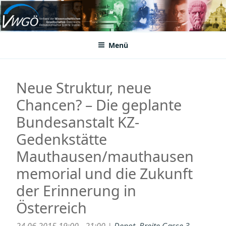
Zum
Inhalt
VWGÖ
Federation of Austrian Scientific Societies
springen
Menü
Neue Struktur, neue
Chancen? – Die geplante
Bundesanstalt KZ-
Gedenkstätte
Mauthausen/mauthausen
memorial und die Zukunft
der Erinnerung in
Österreich