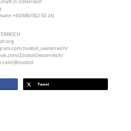
chaft in Österreich
g
tmann +43/680/302 50 24)
STERREICH
ot.org
agram.com/zoobot_oesterreich/
ook.com/ZoobotOesterreich/
be.com/@zoobot
Tweet