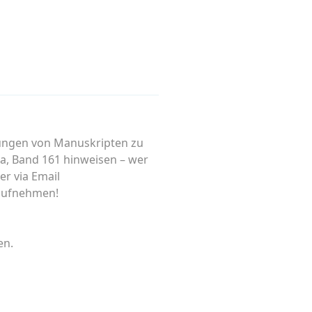
hungen von Manuskripten zu
ia, Band 161 hinweisen – wer
er via Email
 aufnehmen!
en.