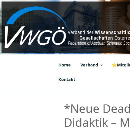
Zum
Inhalt
springen
VWGÖ
Federation of Austrian Scientif
Home
Verband
⭐Mitglie
Kontakt
*Neue Dead
Didaktik – 