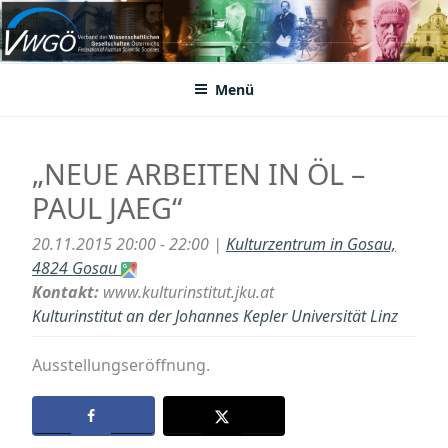
Zum
Inhalt
VWGÖ
Federation of Austrian Scientific Societies
springen
Menü
„NEUE ARBEITEN IN ÖL –
PAUL JAEG“
20.11.2015 20:00 - 22:00 |
Kulturzentrum in Gosau,
4824 Gosau
Kontakt:
www.kulturinstitut.jku.at
Kulturinstitut an der Johannes Kepler Universität Linz
Ausstellungseröffnung.