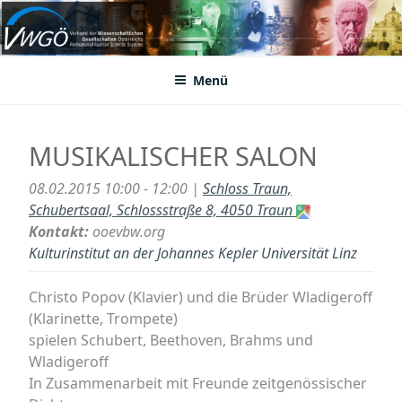
Zum
Inhalt
VWGÖ
Federation of Austrian Scientific Societies
springen
Menü
MUSIKALISCHER SALON
08.02.2015 10:00 - 12:00 |
Schloss Traun,
Schubertsaal, Schlossstraße 8, 4050 Traun
Kontakt:
ooevbw.org
Kulturinstitut an der Johannes Kepler Universität Linz
Christo Popov (Klavier) und die Brüder Wladigeroff
(Klarinette, Trompete)
spielen Schubert, Beethoven, Brahms und
Wladigeroff
In Zusammenarbeit mit Freunde zeitgenössischer