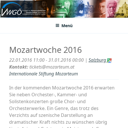
Zum
Inhalt
VWGÖ
Federation of Austrian Scientific Societies
springen
Menü
Mozartwoche 2016
22.01.2016 11:00 - 31.01.2016 00:00 |
Salzburg
Kontakt:
tickets@mozarteum.at
Internationale Stiftung Mozarteum
In der kommenden Mozartwoche 2016 erwarten
Sie neben Orchester-, Kammer- und
Solistenkonzerten große Chor- und
Orchesterwerke. Ein Genre, das trotz des
Verzichts auf szenische Darstellung an
dramatischer Kraft nichts zu wünschen übrig