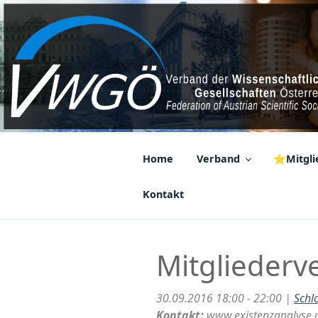
Zum
Inhalt
springen
VWGÖ
Federation of Austrian Scientif
Home
Verband
⭐Mitglie
Kontakt
Mitgliederv
30.09.2016 18:00 - 22:00 |
Schl
Kontakt:
www.existenzanalyse.