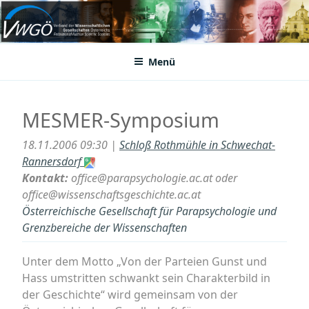
Zum
Inhalt
VWGÖ
Federation of Austrian Scientific Societies
springen
Menü
MESMER-Symposium
18.11.2006 09:30 |
Schloß Rothmühle in Schwechat-
Rannersdorf
Kontakt:
office@parapsychologie.ac.at oder
office@wissenschaftsgeschichte.ac.at
Österreichische Gesellschaft für Parapsychologie und
Grenzbereiche der Wissenschaften
Unter dem Motto „Von der Parteien Gunst und
Hass umstritten schwankt sein Charakterbild in
der Geschichte“ wird gemeinsam von der