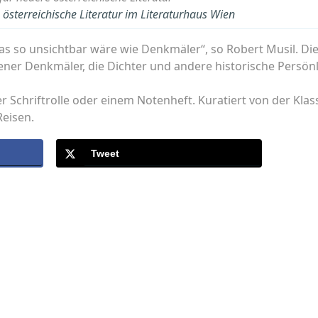
österreichische Literatur im Literaturhaus Wien
was so unsichtbar wäre wie Denkmäler“, so Robert Musil. Die
iener Denkmäler, die Dichter und andere historische Persön
er Schriftrolle oder einem Notenheft. Kuratiert von der Kla
Reisen.
Tweet