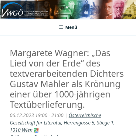
Zum
Inhalt
VWGÖ
Federation of Austrian Scientific Societies
springen
Menü
Margarete Wagner: „Das
Lied von der Erde“ des
textverarbeitenden Dichters
Gustav Mahler als Krönung
einer über 1000-jährigen
Textüberlieferung.
06.12.2023 19:00 - 21:00 |
Österreichische
Gesellschaft für Literatur, Herrengasse 5, Stiege 1,
1010 Wien