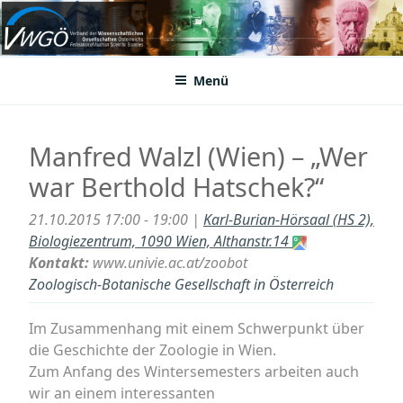
Zum
Inhalt
VWGÖ
Federation of Austrian Scientific Societies
springen
Menü
Manfred Walzl (Wien) – „Wer
war Berthold Hatschek?“
21.10.2015 17:00 - 19:00 |
Karl-Burian-Hörsaal (HS 2),
Biologiezentrum, 1090 Wien, Althanstr.14
Kontakt:
www.univie.ac.at/zoobot
Zoologisch-Botanische Gesellschaft in Österreich
Im Zusammenhang mit einem Schwerpunkt über
die Geschichte der Zoologie in Wien.
Zum Anfang des Wintersemesters arbeiten auch
wir an einem interessanten