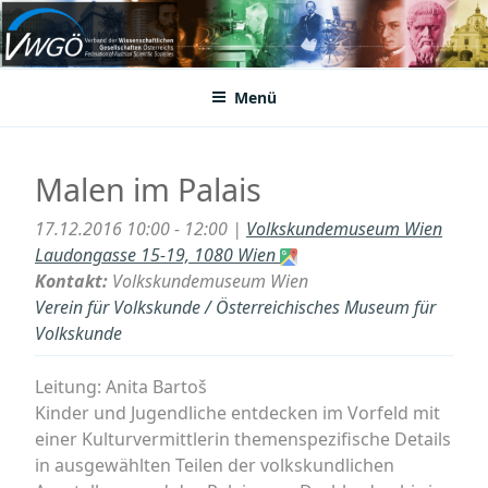
Zum
Inhalt
VWGÖ
Federation of Austrian Scientific Societies
springen
Menü
Malen im Palais
17.12.2016 10:00 - 12:00 |
Volkskundemuseum Wien
Laudongasse 15-19, 1080 Wien
Kontakt:
Volkskundemuseum Wien
Verein für Volkskunde / Österreichisches Museum für
Volkskunde
Leitung: Anita Bartoš
Kinder und Jugendliche entdecken im Vorfeld mit
einer Kulturvermittlerin themenspezifische Details
in ausgewählten Teilen der volkskundlichen