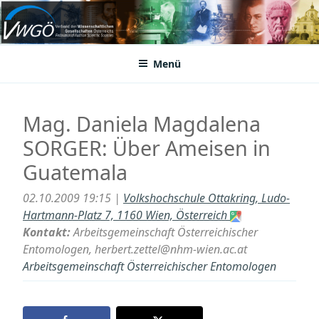
Zum
Inhalt
VWGÖ
Federation of Austrian Scientific Societies
springen
Menü
Mag. Daniela Magdalena
SORGER: Über Ameisen in
Guatemala
02.10.2009 19:15 |
Volkshochschule Ottakring, Ludo-
Hartmann-Platz 7, 1160 Wien, Österreich
Kontakt:
Arbeitsgemeinschaft Österreichischer
Entomologen, herbert.zettel@nhm-wien.ac.at
Arbeitsgemeinschaft Österreichischer Entomologen