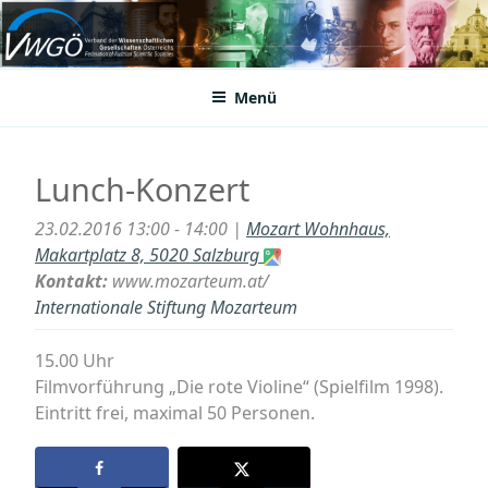
Zum
Inhalt
VWGÖ
Federation of Austrian Scientific Societies
springen
Menü
Lunch-Konzert
23.02.2016 13:00 - 14:00 |
Mozart Wohnhaus,
Makartplatz 8, 5020 Salzburg
Kontakt:
www.mozarteum.at/
Internationale Stiftung Mozarteum
15.00 Uhr
Filmvorführung „Die rote Violine“ (Spielfilm 1998).
Eintritt frei, maximal 50 Personen.