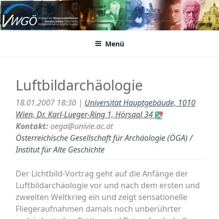
Zum
Inhalt
VWGÖ
Federation of Austrian Scientific Societies
springen
Menü
Luftbildarchäologie
18.01.2007 18:30 |
Universität Hauptgebäude, 1010
Wien, Dr. Karl-Lueger-Ring 1, Hörsaal 34
Kontakt:
oega@univie.ac.at
Österreichische Gesellschaft für Archäologie (ÖGA) /
Institut für Alte Geschichte
Der Lichtbild-Vortrag geht auf die Anfänge der
Luftbildarchäologie vor und nach dem ersten und
zweeiten Weltkrieg ein und zeigt sensationelle
Fliegeraufnahmen damals noch unberührter