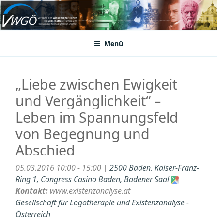
Zum
Inhalt
VWGÖ
Federation of Austrian Scientific Societies
springen
Menü
„Liebe zwischen Ewigkeit
und Vergänglichkeit“ –
Leben im Spannungsfeld
von Begegnung und
Abschied
05.03.2016 10:00 - 15:00 |
2500 Baden, Kaiser-Franz-
Ring 1, Congress Casino Baden, Badener Saal
Kontakt:
www.existenzanalyse.at
Gesellschaft für Logotherapie und Existenzanalyse -
Österreich