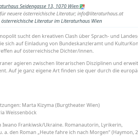
raturhaus Seidengasse 13, 1070 Wien
ür neuere österreichische Literatur; info@literaturhaus.at
österreichische Literatur im Literaturhaus Wien
opolit sucht den kreativen Clash über Sprach- und Lande
die sich auf Einladung von Bundeskanzleramt und KulturKont
effen auf österreichische Dichter/innen.
aner agieren zwischen literarischen Disziplinen und erwei
t. Auf je ganz eigene Art finden sie quer durch die europä
tzungen: Marta Kizyma (Burgtheater Wien)
ia Weissenböck
n Iwano Frankiwsk/Ukraine. Romanautorin, Lyrikerin,
 u. a. den Roman „Heute fahre ich nach Morgen“ (Haymon, 2