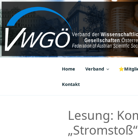
Zum
Inhalt
springen
VWGÖ
Federation of Austrian Scientif
Home
Verband
⭐Mitglie
Kontakt
Lesung: Kom
„Stromstoß“