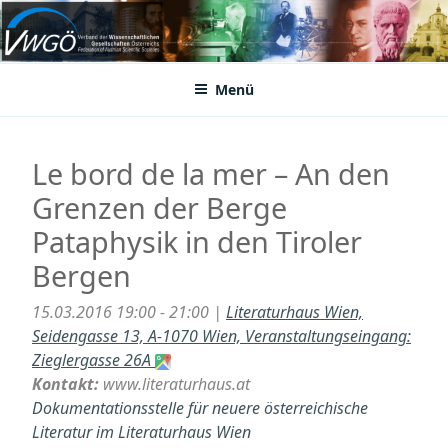
Zum
Inhalt
VWGÖ
Federation of Austrian Scientific Societies
springen
Menü
Le bord de la mer – An den
Grenzen der Berge
Pataphysik in den Tiroler
Bergen
15.03.2016 19:00 - 21:00 |
Literaturhaus Wien,
Seidengasse 13, A-1070 Wien, Veranstaltungseingang:
Zieglergasse 26A
Kontakt:
www.literaturhaus.at
Dokumentationsstelle für neuere österreichische
Literatur im Literaturhaus Wien