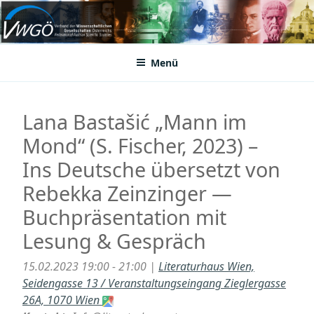
Zum
Inhalt
VWGÖ
Federation of Austrian Scientific Societies
springen
Menü
Lana Bastašić „Mann im
Mond“ (S. Fischer, 2023) –
Ins Deutsche übersetzt von
Rebekka Zeinzinger —
Buchpräsentation mit
Lesung & Gespräch
15.02.2023 19:00 - 21:00 |
Literaturhaus Wien,
Seidengasse 13 / Veranstaltungseingang Zieglergasse
26A, 1070 Wien