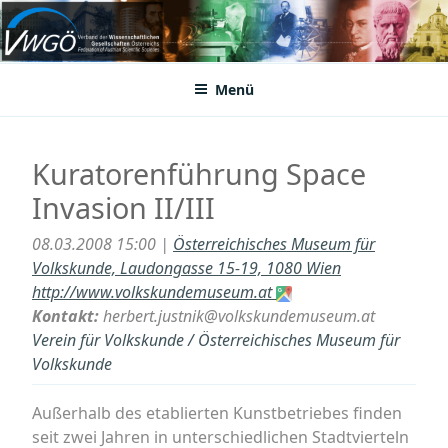
Zum
Inhalt
VWGÖ
Federation of Austrian Scientific Societies
springen
Menü
Kuratorenführung Space
Invasion II/III
08.03.2008 15:00 |
Österreichisches Museum für
Volkskunde, Laudongasse 15-19, 1080 Wien
http://www.volkskundemuseum.at
Kontakt:
herbert.justnik@volkskundemuseum.at
Verein für Volkskunde / Österreichisches Museum für
Volkskunde
Außerhalb des etablierten Kunstbetriebes finden
seit zwei Jahren in unterschiedlichen Stadtvierteln