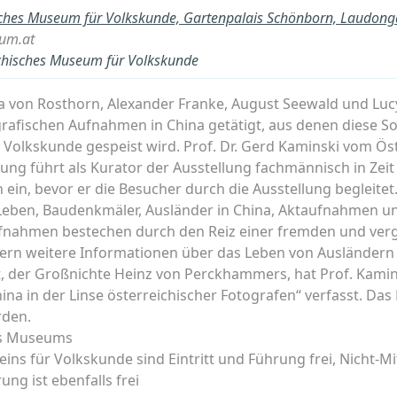
sches Museum für Volkskunde, Gartenpalais Schönborn, Laudon
um.at
ichisches Museum für Volkskunde
a von Rosthorn, Alexander Franke, August Seewald und Lu
grafischen Aufnahmen in China getätigt, aus denen diese S
olkskunde gespeist wird. Prof. Dr. Gerd Kaminski vom Öste
ng führt als Kurator der Ausstellung fachmännisch in Zeit
in, bevor er die Besucher durch die Ausstellung begleitet.
 Leben, Baudenkmäler, Ausländer in China, Aktaufnahmen un
fnahmen bestechen durch den Reiz einer fremden und ver
efern weitere Informationen über das Leben von Ausländern
, der Großnichte Heinz von Perckhammers, hat Prof. Kami
hina in der Linse österreichischer Fotografen“ verfasst. Da
den.
des Museums
eins für Volkskunde sind Eintritt und Führung frei, Nicht-M
ng ist ebenfalls frei