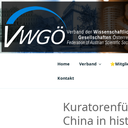
Zum
Inhalt
springen
VWGÖ
Federation of Austrian Scientif
Home
Verband
⭐Mitglie
Kontakt
Kuratorenfü
China in hi