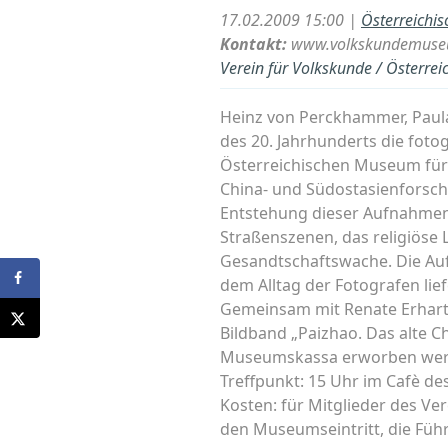
17.02.2009 15:00 |
Österreichi
Kontakt:
www.volkskundemuse
Verein für Volkskunde / Österre
Heinz von Perckhammer, Paul
des 20. Jahrhunderts die foto
Österreichischen Museum für V
China- und Südostasienforschu
Entstehung dieser Aufnahmen e
Straßenszenen, das religiöse
Gesandtschaftswache. Die Au
dem Alltag der Fotografen li
Gemeinsam mit Renate Erhart
Bildband „Paizhao. Das alte C
Museumskassa erworben wer
Treffpunkt: 15 Uhr im Cafè 
Kosten: für Mitglieder des Ver
den Museumseintritt, die Führu