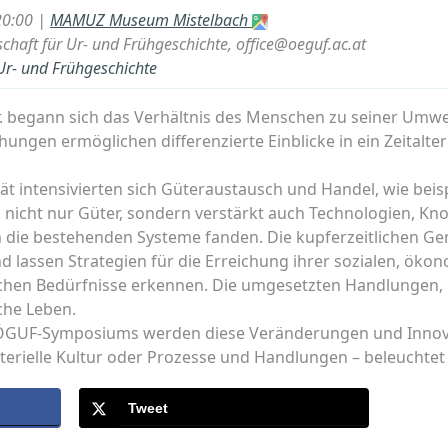
20:00 |
MAMUZ Museum Mistelbach
schaft für Ur- und Frühgeschichte, office@oeguf.ac.at
 Ur- und Frühgeschichte
hr. begann sich das Verhältnis des Menschen zu seiner Umwe
hungen ermöglichen differenzierte Einblicke in ein Zeitalt
ät intensivierten sich Güteraustausch und Handel, wie beis
n nicht nur Güter, sondern verstärkt auch Technologien, K
in die bestehenden Systeme fanden. Die kupferzeitlichen G
und lassen Strategien für die Erreichung ihrer sozialen, ök
ischen Bedürfnisse erkennen. Die umgesetzten Handlungen, 
che Leben.
ÖGUF-Symposiums werden diese Veränderungen und Innova
erielle Kultur oder Prozesse und Handlungen – beleuchtet 
Tweet