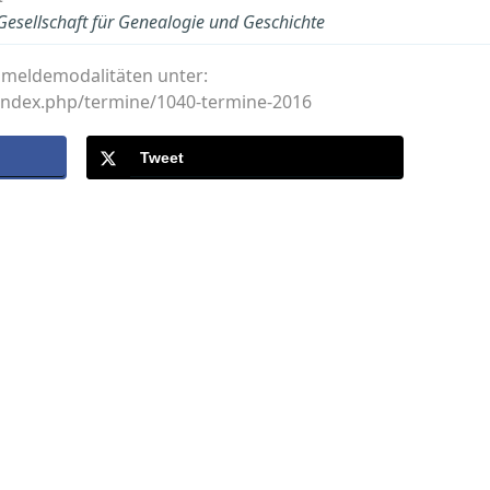
 Gesellschaft für Genealogie und Geschichte
meldemodalitäten unter:
t/index.php/termine/1040-termine-2016
Tweet