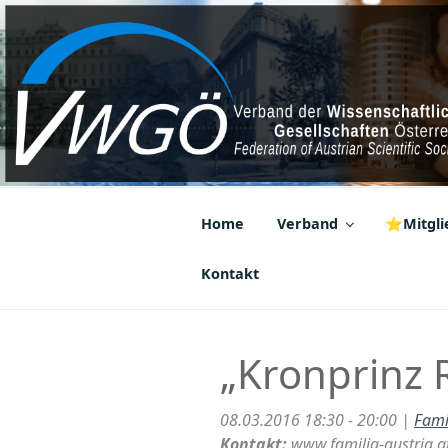
Zum
Inhalt
springen
VWGÖ
Federation of Austrian Scientif
Home
Verband
⭐Mitglie
Kontakt
„Kronprinz 
08.03.2016 18:30 - 20:00 |
Fami
Kontakt:
www.familia-austria.a