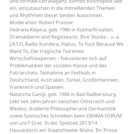
und formale Extravaganz: Kombo Kosmopolit lädt
ein, einzutauchen in die mitreißenden Themen
und Rhythmen dieser beiden Autorinnen.
Moderation: Robert Prosser
Vedrana Klepica, geb. 1986 in Kutina/Kroatien.
Dramatikerin und Regisseurin. Ihre Stücke – u. a.
J.A.T.O, Radio Kundera, Hiatus, To Fuck Because We
Want To, Der tragische Tod eines
Wirtschaftsexperten – fokussieren sich auf
Problematiken der sozialen Klasse und des
Patriarchats. Teilnahme an Festivals in
Deutschland, Australien, Türkei, Großbritannien,
Frankreich und Spanien.
Natascha Gangl, geb. 1986 in Bad Radkersburg.
Lebt seit zehn Jahren zwischen Österreich und
Mexiko; studierte Philosophie und Germanistik
sowie Szenisches Schreiben beim DRAMA FORUM
von uni-T Graz. In der Spielzeit 2013/14
Hausautorin am Staatstheater Mainz. Ihr Prosa-