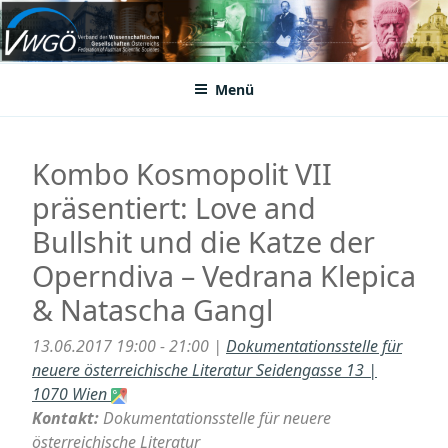
Zum
Inhalt
VWGÖ
Federation of Austrian Scientific Societies
springen
Menü
Kombo Kosmopolit VII
präsentiert: Love and
Bullshit und die Katze der
Operndiva – Vedrana Klepica
& Natascha Gangl
13.06.2017 19:00 - 21:00 |
Dokumentationsstelle für
neuere österreichische Literatur Seidengasse 13 |
1070 Wien
Kontakt:
Dokumentationsstelle für neuere
österreichische Literatur