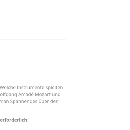
? Welche Instrumente spielten
. Wolfgang Amadé Mozart und
rt man Spannendes über den
erforderlich
: