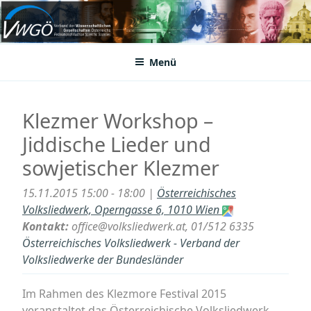
Zum
Inhalt
VWGÖ
Federation of Austrian Scientific Societies
springen
Menü
Klezmer Workshop –
Jiddische Lieder und
sowjetischer Klezmer
15.11.2015 15:00 - 18:00 |
Österreichisches
Volksliedwerk, Operngasse 6, 1010 Wien
Kontakt:
office@volksliedwerk.at, 01/512 6335
Österreichisches Volksliedwerk - Verband der
Volksliedwerke der Bundesländer
Im Rahmen des Klezmore Festival 2015
veranstaltet das Österreichische Volksliedwerk