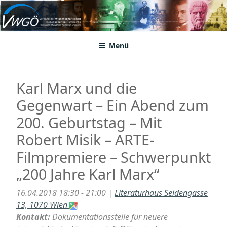
Zum
Inhalt
VWGÖ
Federation of Austrian Scientific Societies
springen
Menü
Karl Marx und die
Gegenwart – Ein Abend zum
200. Geburtstag – Mit
Robert Misik – ARTE-
Filmpremiere – Schwerpunkt
„200 Jahre Karl Marx“
16.04.2018 18:30 - 21:00 |
Literaturhaus Seidengasse
13, 1070 Wien
Kontakt:
Dokumentationsstelle für neuere