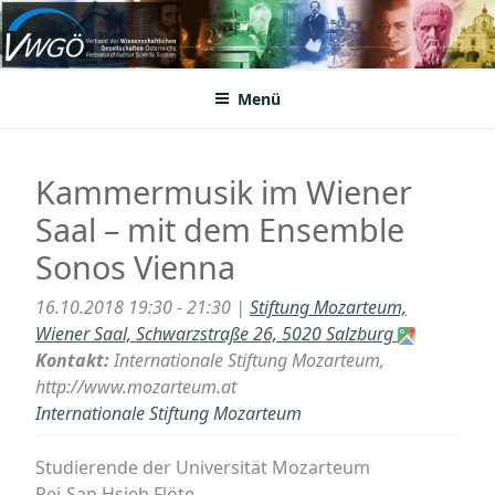
Zum
Inhalt
VWGÖ
Federation of Austrian Scientific Societies
springen
Menü
Kammermusik im Wiener
Saal – mit dem Ensemble
Sonos Vienna
16.10.2018 19:30 - 21:30 |
Stiftung Mozarteum,
Wiener Saal, Schwarzstraße 26, 5020 Salzburg
Kontakt:
Internationale Stiftung Mozarteum,
http://www.mozarteum.at
Internationale Stiftung Mozarteum
Studierende der Universität Mozarteum
Pei-San Hsieh Flöte,