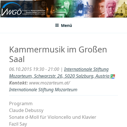
Zum
Inhalt
VWGÖ
Federation of Austrian Scientific Societies
springen
Menü
Kammermusik im Großen
Saal
06.10.2015 19:30 - 21:00 |
Internationale Stiftung
Mozarteum, Schwarzstr. 26, 5020 Salzburg, Austria
Kontakt:
www.mozarteum.at/
Internationale Stiftung Mozarteum
Programm
Claude Debussy
Sonate d-Moll für Violoncello und Klavier
Fazil Say