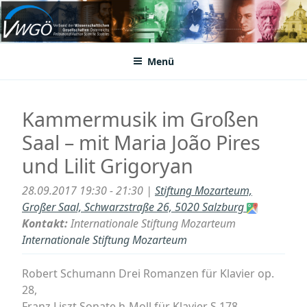
Zum
Inhalt
VWGÖ
Federation of Austrian Scientific Societies
springen
Menü
Kammermusik im Großen
Saal – mit Maria João Pires
und Lilit Grigoryan
28.09.2017 19:30 - 21:30 |
Stiftung Mozarteum,
Großer Saal, Schwarzstraße 26, 5020 Salzburg
Kontakt:
Internationale Stiftung Mozarteum
Internationale Stiftung Mozarteum
Robert Schumann Drei Romanzen für Klavier op.
28,
Franz Liszt Sonate h-Moll für Klavier S 178,