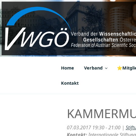
Zum
Inhalt
springen
VWGÖ
Federation of Austrian Scientif
Home
Verband
⭐Mitglie
Kontakt
KAMMERMUS
07.03.2017 19:30 - 21:00 |
Stif
Kontakt:
Internationale Stiftu