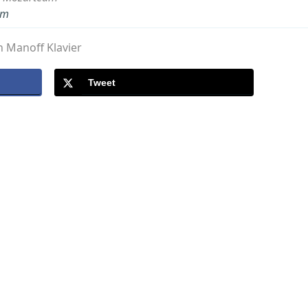
um
n Manoff Klavier
Tweet