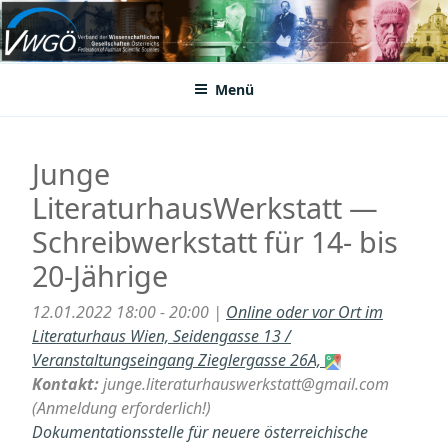
Zum
Inhalt
VWGÖ
Federation of Austrian Scientific Societies
springen
Menü
Junge
LiteraturhausWerkstatt —
Schreibwerkstatt für 14- bis
20-Jährige
12.01.2022 18:00 - 20:00 |
Online oder vor Ort im
Literaturhaus Wien, Seidengasse 13 /
Veranstaltungseingang Zieglergasse 26A,
Kontakt:
junge.literaturhauswerkstatt@gmail.com
(Anmeldung erforderlich!)
Dokumentationsstelle für neuere österreichische