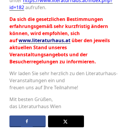
unter
https://www.literaturhaus.at/index.php?
id=182
aufrufen.
Da sich die gesetzlichen Bestimmungen
erfahrungsgemäß sehr kurzfristig ändern
können, wird empfohlen, sich
auf
www.literaturhaus.at
über den jeweils
aktuellen Stand unseres
Veranstaltungsangebots und der
Besucherregelungen zu informieren.
Wir laden Sie sehr herzlich zu den Literaturhaus-
Veranstaltungen ein und
freuen uns auf Ihre Teilnahme!
Mit besten Grüßen,
das Literaturhaus Wien