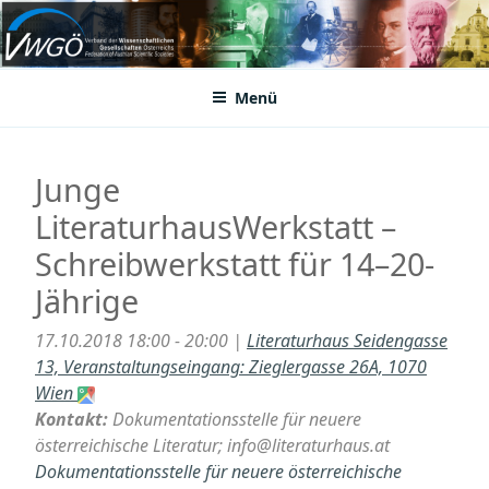
Zum
Inhalt
VWGÖ
Federation of Austrian Scientific Societies
springen
Menü
Junge
LiteraturhausWerkstatt –
Schreibwerkstatt für 14–20-
Jährige
17.10.2018 18:00 - 20:00 |
Literaturhaus Seidengasse
13, Veranstaltungseingang: Zieglergasse 26A, 1070
Wien
Kontakt:
Dokumentationsstelle für neuere
österreichische Literatur; info@literaturhaus.at
Dokumentationsstelle für neuere österreichische