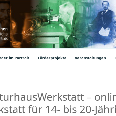
ic Societies
der im Portrait
Förderprojekte
Veranstaltungen
aturhausWerkstatt – onli
statt für 14- bis 20-Jähr