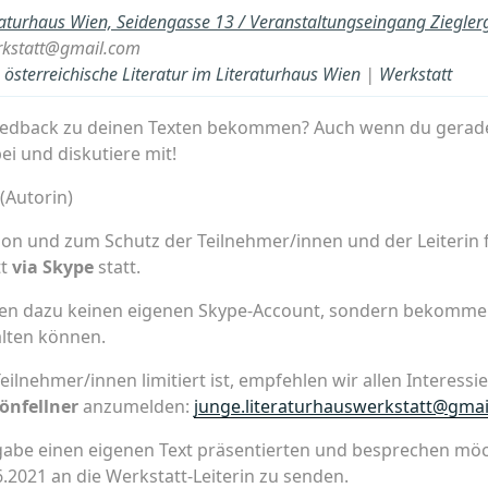
raturhaus Wien, Seidengasse 13 / Veranstaltungseingang Ziegle
erkstatt@gmail.com
österreichische Literatur im Literaturhaus Wien
|
Werkstatt
eedback zu deinen Texten bekommen? Auch wenn du gerade 
ei und diskutiere mit!
(Autorin)
ion und zum Schutz der Teilnehmer/innen und der Leiterin f
tt
via Skype
statt.
en dazu keinen eigenen Skype-Account, sondern bekommen 
lten können.
lnehmer/innen limitiert ist, empfehlen wir allen Interessier
önfellner
anzumelden:
junge.literaturhauswerkstatt@gma
gabe einen eigenen Text präsentierten und besprechen möc
6.2021 an die Werkstatt-Leiterin zu senden.