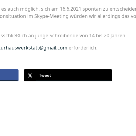
t es auch möglich, sich am 16.6.2021 spontan zu entscheiden
onsituation im Skype-Meeting würden wir allerdings das v
sschließlich an junge Schreibende von 14 bis 20 Jahren.
raturhauswerkstatt@gmail.com
erforderlich.
Tweet