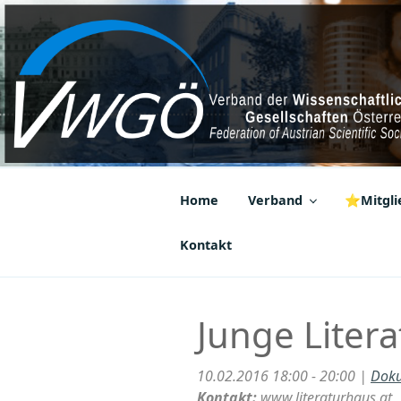
Zum
Inhalt
springen
VWGÖ
Federation of Austrian Scientif
Home
Verband
⭐Mitglie
Kontakt
Junge Liter
10.02.2016 18:00 - 20:00 |
Doku
Kontakt:
www.literaturhaus.at