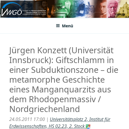
Zum
Inhalt
VWGÖ
Federation of Austrian Scientific Societies
springen
Menü
Jürgen Konzett (Universität
Innsbruck): Giftschlamm in
einer Subduktionszone – die
metamorphe Geschichte
eines Manganquarzits aus
dem Rhodopenmassiv /
Nordgriechenland
24.05.2011 17:00 |
Universitätsplatz 2, Institut für
Erdwissenschaften, HS 02.23, 2. Stock