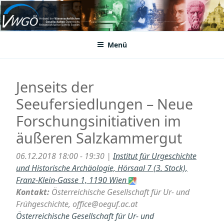
Zum
Inhalt
VWGÖ
Federation of Austrian Scientific Societies
springen
Menü
Jenseits der
Seeufersiedlungen – Neue
Forschungsinitiativen im
äußeren Salzkammergut
06.12.2018 18:00 - 19:30 |
Institut für Urgeschichte
und Historische Archäologie, Hörsaal 7 (3. Stock),
Franz-Klein-Gasse 1, 1190 Wien
Kontakt:
Österreichische Gesellschaft für Ur- und
Frühgeschichte, office@oeguf.ac.at
Österreichische Gesellschaft für Ur- und