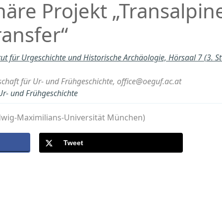
inäre Projekt „Transalpin
ransfer“
itut für Urgeschichte und Historische Archäologie, Hörsaal 7 (3. S
schaft für Ur- und Frühgeschichte, office@oeguf.ac.at
 Ur- und Frühgeschichte
dwig-Maximilians-Universität München)
Tweet