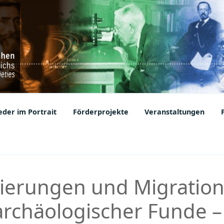
ic Societies
der im Portrait
Förderprojekte
Veranstaltungen
tierungen und Migratio
rchäologischer Funde –