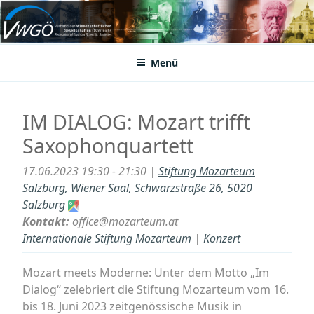
Zum
Inhalt
VWGÖ
Federation of Austrian Scientific Societies
springen
Menü
IM DIALOG: Mozart trifft
Saxophonquartett
17.06.2023 19:30 - 21:30 |
Stiftung Mozarteum
Salzburg, Wiener Saal, Schwarzstraße 26, 5020
Salzburg
Kontakt:
office@mozarteum.at
Internationale Stiftung Mozarteum
|
Konzert
Mozart meets Moderne: Unter dem Motto „Im
Dialog“ zelebriert die Stiftung Mozarteum vom 16.
bis 18. Juni 2023 zeitgenössische Musik in