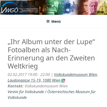
Zum
Inhalt
VWGÖ
Federation of Austrian Scientific Societies
springen
Menü
„Ihr Album unter der Lupe“
Fotoalben als Nach-
Erinnerung an den Zweiten
Weltkrieg
02.02.2017 19:00 - 22:00 |
Volkskundemuseum Wien,
Laudongasse 15-19, 1080 Wien
Kontakt:
Volkskundemuseum Wien
Verein für Volkskunde / Österreichisches Museum für
Volkskunde